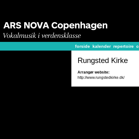
forside
kalender
repertoire
c
Rungsted Kirke
Arrangør website:
http://www.rungstedkirke.dk/